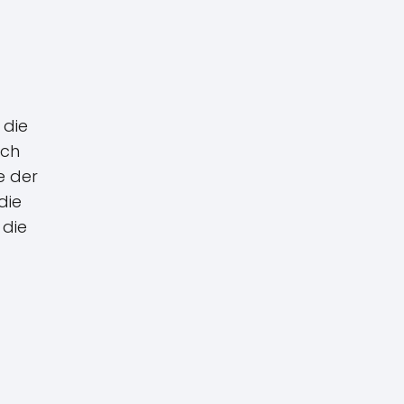
 die
sch
e der
die
 die