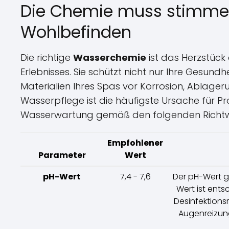
Die Chemie muss stimmen:
Wohlbefinden
Die richtige
Wasserchemie
ist das Herzstück
Erlebnisses. Sie schützt nicht nur Ihre Gesund
Materialien Ihres Spas vor Korrosion, Ablage
Wasserpflege ist die häufigste Ursache für 
Wasserwartung gemäß den folgenden Richtwer
Empfohlener
Parameter
Wert
pH-Wert
7,4 - 7,6
Der pH-Wert gi
Wert ist ent
Desinfektions
Augenreizung