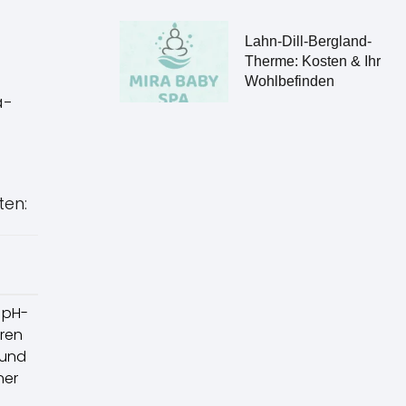
Lahn-Dill-Bergland-
Therme: Kosten & Ihr
Wohlbefinden
a-
ten:
r pH-
eren
 und
ner