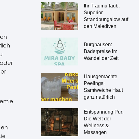
Ihr Traumurlaub:
Superior
Strandbungalow auf
den Malediven
nen
lich
Burghausen:
Bäderpreise im
u
Wandel der Zeit
 oder
mer
Hausgemachte
Peelings:
Samtweiche Haut
ganz natürlich
hemie
Entspannung Pur:
Die Welt der
Wellness &
gen
Massagen
ie