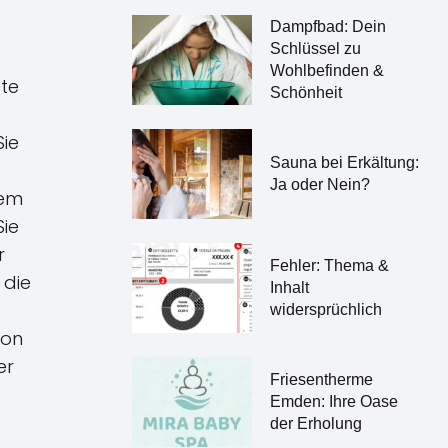
Dampfbad: Dein
Schlüssel zu
Wohlbefinden &
ste
Schönheit
Sie
Sauna bei Erkältung:
Ja oder Nein?
nem
Sie
r
Fehler: Thema &
 die
Inhalt
widersprüchlich
von
er
Friesentherme
Emden: Ihre Oase
der Erholung